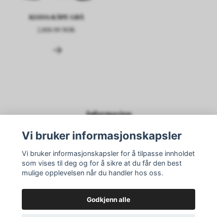
KIANA-KÅPE GRÅ
2,806.99 NOK
Informasjon
Kontakt oss
Vi bruker informasjonskapsler
Frakt og levering
Vi bruker informasjonskapsler for å tilpasse innholdet
Kjøpsvilkår
som vises til deg og for å sikre at du får den best
mulige opplevelsen når du handler hos oss.
Sosiale medier
Godkjenn alle