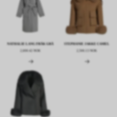
NATHALIE LANG FRÅK GRÅ
STEPHANIE JAKKE CAMEL
2,606.42 NOK
2,506.13 NOK