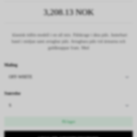
3,208.13 NOK
klassisk tidlös modell i en ull mix. Pälskrage i äkta päls. Justerbart
band i midjan samt avtagbar päls. Avtagbara päls vid ärmarna och
guldknappar fram. Med
Maling
Størrelse
På lager