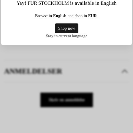
Yay! FUR STOCKHOLM is available in English
Browse in
English
and shop in
EUR
.
MATERIAL
Shop now
Kappan består av 90% ULL och 10% kashmir, pälskragen består av 100%
rävpäls.
Stay in current language
ANMELDELSER
Skriv en anmeldelse