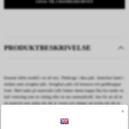
LEGG TIL I HANDLEKURVEN
PRODUKTBESKRIVELSE
klassisk tidlös modell i en ull mix. Pälskrage i äkta päls. Justerbart band i
midjan samt avtagbar päls. Avtagbara päls vid ärmarna och guldknappar
fram. Med tanke på materialet (ull) funkar denna kappa lika bra under en
kall vinterdag som en vårdag eller en sen sommarkväll. Just för att ull är
ett material som andas när det är varmt och stänger ute kylan när det är
kallt.
×
Om du har frågor angående storlekar eller om du har andra funderingar,
skicka iväg ett meddelande via instagram
@Furstockholm
♡