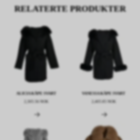
RELATERTE PRODUKTER
ALICIA KÅPE SVART
VANESSA KÅPE SVART
2,305.56 NOK
2,405.85 NOK