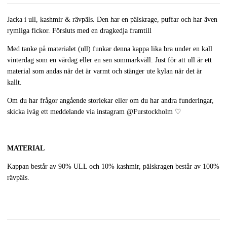
Jacka i ull, kashmir & rävpäls. Den har en pälskrage, puffar och har även
rymliga fickor. Försluts med en dragkedja framtill
Med tanke på materialet (ull) funkar denna kappa lika bra under en kall
vinterdag som en vårdag eller en sen sommarkväll. Just för att ull är ett
material som andas när det är varmt och stänger ute kylan när det är
kallt.
Om du har frågor angående storlekar eller om du har andra funderingar,
skicka iväg ett meddelande via instagram
@Furstockholm
♡
MATERIAL
Kappan består av 90% ULL och 10% kashmir, pälskragen består av 100%
rävpäls.