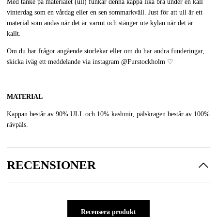
Med tanke på materialet (ull) funkar denna kappa lika bra under en kall
vinterdag som en vårdag eller en sen sommarkväll. Just för att ull är ett
material som andas när det är varmt och stänger ute kylan när det är
kallt.
Om du har frågor angående storlekar eller om du har andra funderingar,
skicka iväg ett meddelande via instagram
@Furstockholm
♡
MATERIAL
Kappan består av 90% ULL och 10% kashmir, pälskragen består av 100%
rävpäls.
RECENSIONER
Recensera produkt