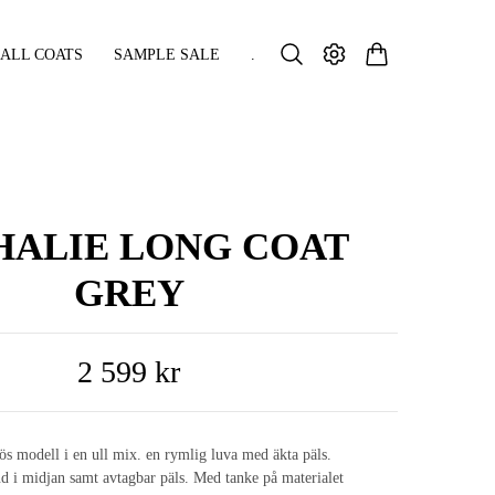
ALL COATS
SAMPLE SALE
.
HALIE LONG COAT
GREY
2 599 kr
lös modell i en ull mix. en rymlig luva med äkta päls.
nd i midjan samt avtagbar päls. Med tanke på materialet