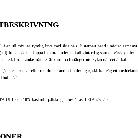
TBESKRIVNING
ell i en ull mix. en rymlig luva med äkta päls. Justerbart band i midjan samt av
 (ull) funkar denna kappa lika bra under en kall vinterdag som en vårdag eller 
ett material som andas när det är varmt och stänger ute kylan när det är kallt.
gående storlekar eller om du har andra funderingar, skicka iväg ett meddeland
ckholm
♡
0% ULL och 10% kashmir, pälskragen består av 100% rävpäls.
IONER