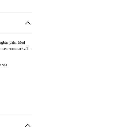
tagbar päls. Med
en sen sommarkväll.
e via