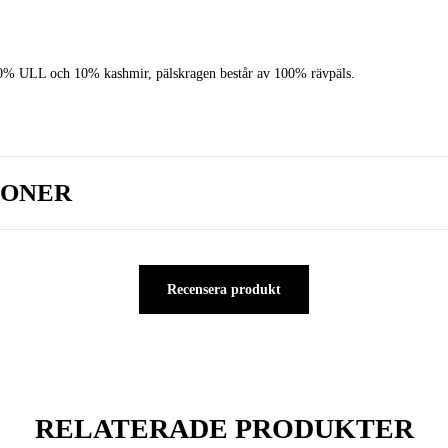
0% ULL och 10% kashmir, pälskragen består av 100% rävpäls.
IONER
Recensera produkt
RELATERADE PRODUKTER