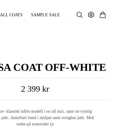
ALL COATS
SAMPLE SALE
.
SA COAT OFF-WHITE
2 399 kr
are- klassisk tidlös modell i en ull mix, samt en rymlig
 päls. Justerbart band i midjan samt avtagbar päls. Med
tanke på materialet (u