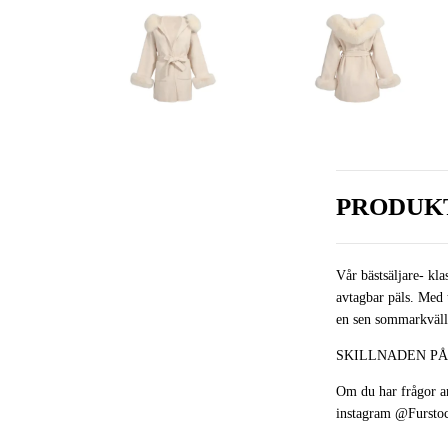
PRODUK
Vår bästsäljare- kla
avtagbar päls. Med 
en sen sommarkväll. 
SKILLNADEN PÅ
Om du har frågor an
instagram
@Fursto