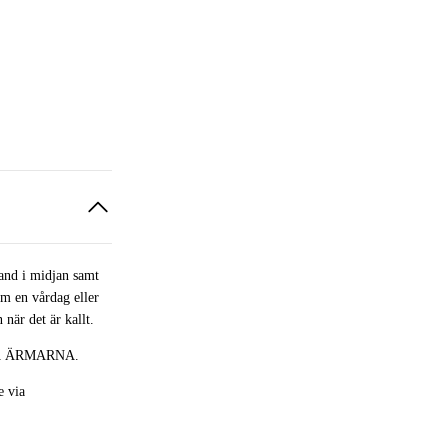
band i midjan samt
om en vårdag eller
 när det är kallt.
PÅ ÄRMARNA.
e via