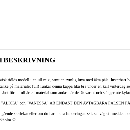
TBESKRIVNING
ssisk tidlös modell i en ull mix, samt en rymlig luva med äkta päls. Justerbart 
tanke på materialet (ull) funkar denna kappa lika bra under en kall vinterdag s
Just för att ull är ett material som andas när det är varmt och stänger ute kylan
 "ALICIA" och "VANESSA" ÄR ENDAST DEN AVTAGBARA PÄLSEN 
gående storlekar eller om du har andra funderingar, skicka iväg ett meddeland
ckholm
♡