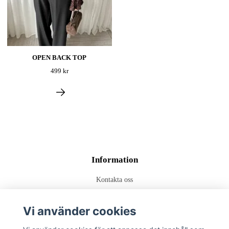
OPEN BACK TOP
499 kr
Information
Kontakta oss
Frakt & Leverans
Vi använder cookies
Köp Villkor