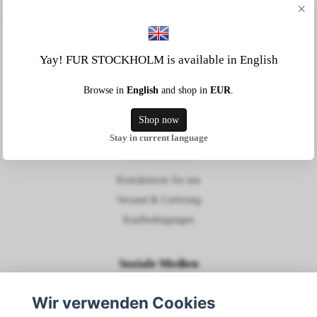
×
MUSTERVERKAUF VALENTINA
(EINGESTELLT)
36,49 €
Yay! FUR STOCKHOLM is available in English
Browse in
English
and shop in
EUR
.
Shop now
Stay in current language
Information
Kontaktieren Sie uns
Versand & Lieferung
Kaufbedingungen
Soziale Medien
Wir verwenden Cookies