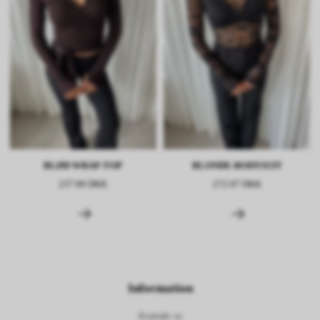
BLØD WRAP-TOP
BLONDE-BODYSUIT
237.98 DKK
272.07 DKK
Information
Kontakt os