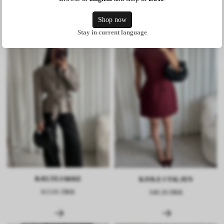
Shop now
Stay in current language
BÆLTEJAKKE
KJOLE I TALJEN
613.01 DKK
340.26 DKK