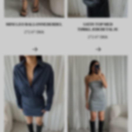
MINI LEO BALLONNEDERDEL
SATIN TOP MED
TØRKLÆDEDETALJE
272.07 DKK
272.07 DKK