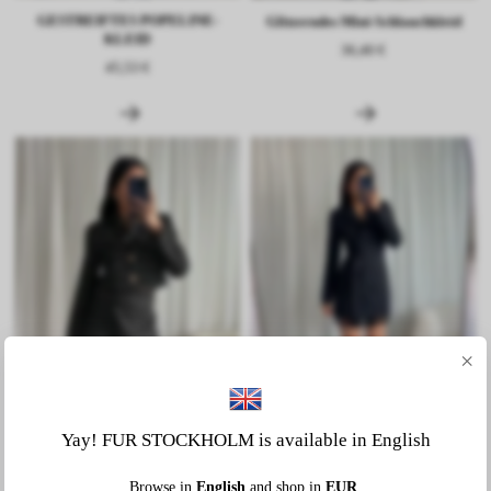
GESTREIFTES POPELINE-
Glitzerndes Mini-Schlauchkleid
KLEID
36,40 €
45,53 €
×
Yay! FUR STOCKHOLM is available in English
TWEED-KNOPFJACKE
BLAZERKLEID AUS SPITZE
Browse in
English
and shop in
EUR
.
54,65 €
72,90 €