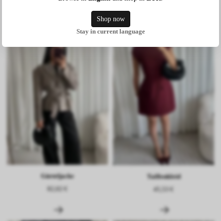
Shop now
Stay in current language
Gürteljacke
Taillenkleid
82,02 €
45,53 €