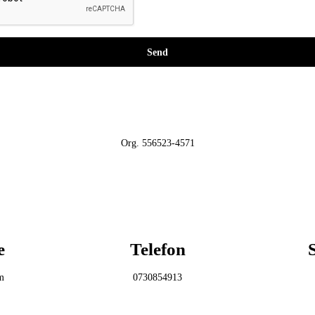
Send
Org. 556523-4571
e
Telefon
m
0730854913