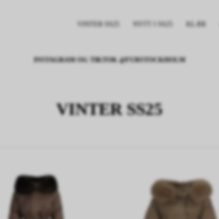
VINTER SS25
NYTT I SS25
KLÆR
INSTAGRAM OG TIKTOK @FURSTOCKHOLM
VINTER SS25