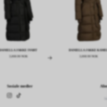
DANIELLA JAKKE SVART
DANIELLA JAKKE KAME
3,008.99 NOK
3,008.99 NOK
Sosiale medier
Abo