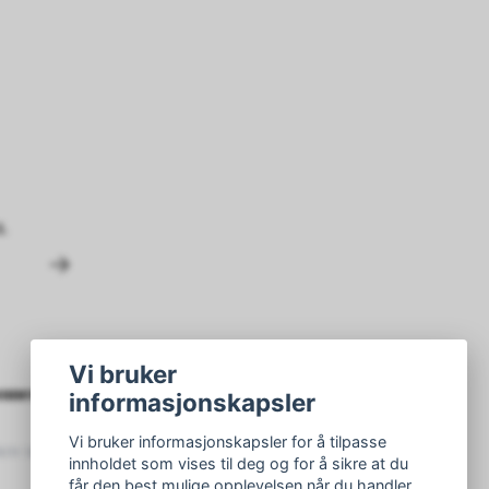
L
Vi bruker
nner på nyhetsbrevet vårt
informasjonskapsler
Vi bruker informasjonskapsler for å tilpasse
Abonner
innholdet som vises til deg og for å sikre at du
får den best mulige opplevelsen når du handler