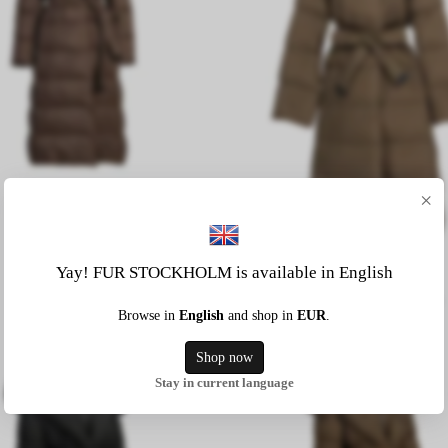
×
LILLY JAKKE BRUN
2,707.99 NOK
Yay! FUR STOCKHOLM is available in English
LILLY JAKKE KAMEL
Browse in
English
and shop in
EUR
.
2,607.65 NOK
Shop now
Stay in current language