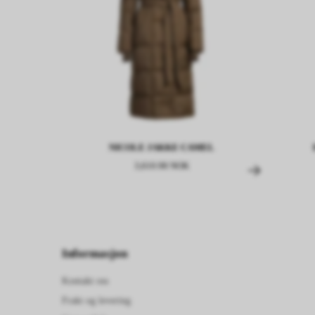
NICOLE JAKKE CAMEL
3,610.98 NOK
Informasjon
Kontakt oss
Frakt og levering