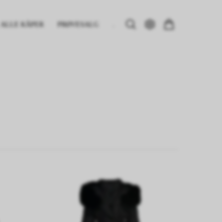
ALLE KÅPER
PRØVESALG
.