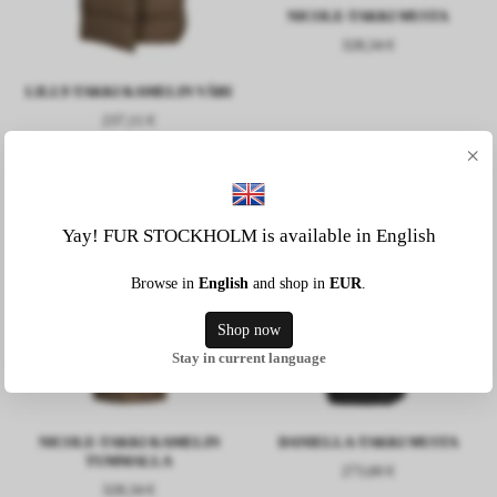
NICOLE-TAKKI MUSTA
328,34 €
LILLY-TAKKI KAMELIN VÄRI
237,11 €
×
Yay! FUR STOCKHOLM is available in English
Browse in
English
and shop in
EUR
.
Shop now
Stay in current language
NICOLE-TAKKI KAMELIN
DANIELLA-TAKKI MUSTA
TUMMALLA
273,60 €
328,34 €