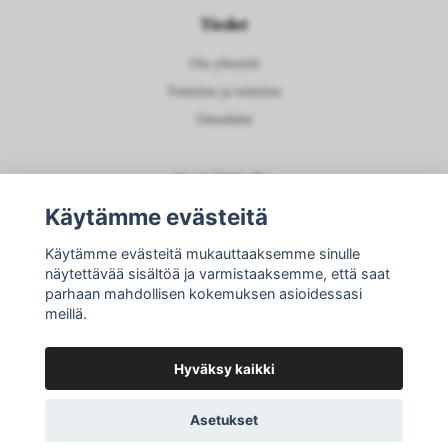
Tiedot
Ota yhteyttä
Toimitus ja toimitus
Ostoehdot
Social Media
Käytämme evästeitä
Käytämme evästeitä mukauttaaksemme sinulle
näytettävää sisältöä ja varmistaaksemme, että saat
Tilaa uutiskirjeemme
parhaan mahdollisen kokemuksen asioidessasi
meillä.
Tilaa
Hyväksy kaikki
Asetukset
© 2026 FUR STOCKHOLM