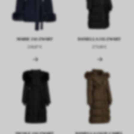
MARIE JAS ZWART
DANIELLA JAS ZWART
218,87 €
273,60 €
NICOLE JAS ZWART
DANIELLA JASJE CAMEL