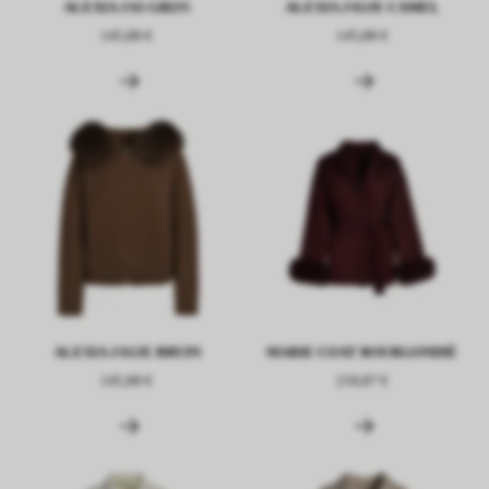
ALEXIA JAS GRIJS
ALEXIA JASJE CAMEL
145,88 €
145,88 €
ALEXIA JASJE BRUIN
MARIE COAT BOURGONDIË
145,88 €
218,87 €