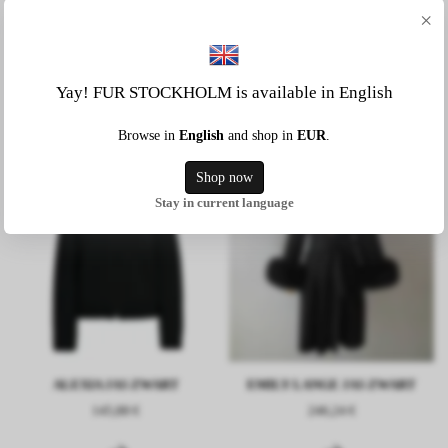
×
ALEXIA JASJE BORDEAUX
ALEXIA JAS MARINEBLAUW
Yay! FUR STOCKHOLM is available in English
145,88 €
145,88 €
Browse in
English
and shop in
EUR
.
Shop now
Stay in current language
ALEXIA JAS ZWART
EMILY LANGE JAS ZWART
145,88 €
246,24 €