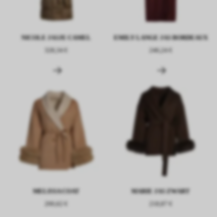
NICOLE JASJE CAMEL
EMILY LANGE JAS BORDEAUX
328,34 €
246,24 €
MELISSA COAT
MARIE JAS ZWART
200,62 €
218,87 €