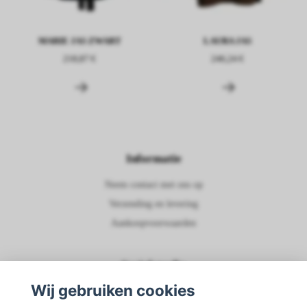
MARIE JAS ZWART
LAURA JAS
218,87 €
246,24 €
Informatie
Neem contact met ons op
Verzending en levering
Aankoopvoorwaarden
Social media
Wij gebruiken cookies