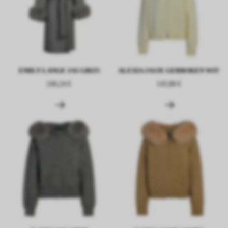
EMILY LANGE JAS GRIJS
ALEXIA JASJE GEBROKEN WIT
246,24 €
145,88 €