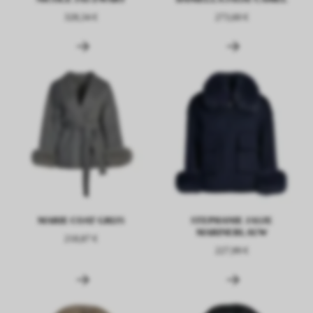
328,34 €
273,60 €
MARIE COAT GRIJS
STEPHANIE JASJE
MARINEBLAUW
218,87 €
227,99 €