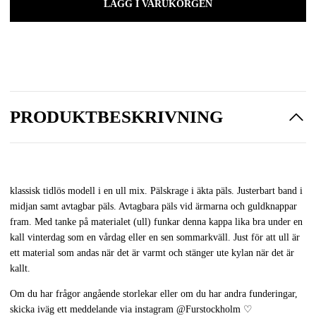
LÄGG I VARUKORGEN
PRODUKTBESKRIVNING
klassisk tidlös modell i en ull mix. Pälskrage i äkta päls. Justerbart band i
midjan samt avtagbar päls. Avtagbara päls vid ärmarna och guldknappar
fram. Med tanke på materialet (ull) funkar denna kappa lika bra under en
kall vinterdag som en vårdag eller en sen sommarkväll. Just för att ull är
ett material som andas när det är varmt och stänger ute kylan när det är
kallt.
Om du har frågor angående storlekar eller om du har andra funderingar,
skicka iväg ett meddelande via instagram
@Furstockholm
♡