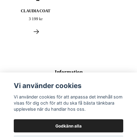
CLAUDIA COAT
3 199 kr
Information
Kontakta oss
Vi använder cookies
Frakt & Leverans
Vi använder cookies för att anpassa det innehåll som
Köp Villkor
visas för dig och för att du ska få bästa tänkbara
upplevelse när du handlar hos oss.
Sociala medier
Godkänn alla